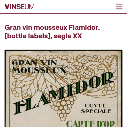
Go to content
Gran vin mousseux Flamidor.
[bottle labels], segle XX