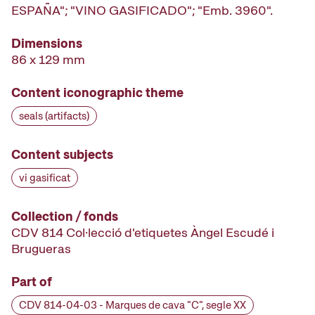
ESPAÑA"; "VINO GASIFICADO"; "Emb. 3960".
Dimensions
86 x 129 mm
Content iconographic theme
seals (artifacts)
Content subjects
vi gasificat
Collection / fonds
CDV 814 Col·lecció d'etiquetes Àngel Escudé i
Brugueras
Part of
CDV 814-04-03 - Marques de cava "C", segle XX