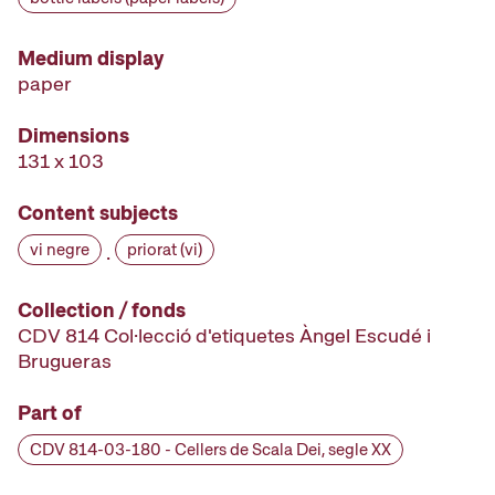
Medium display
paper
Dimensions
131 x 103
Content subjects
vi negre
priorat (vi)
·
Collection / fonds
CDV 814 Col·lecció d'etiquetes Àngel Escudé i
Brugueras
Part of
CDV 814-03-180 - Cellers de Scala Dei, segle XX