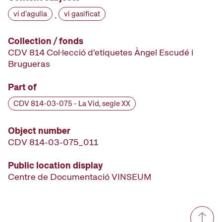
vi d'agulla
vi gasificat
·
Collection / fonds
CDV 814 Col·lecció d'etiquetes Àngel Escudé i
Brugueras
Part of
CDV 814-03-075 - La Vid, segle XX
Object number
CDV 814-03-075_011
Public location display
Centre de Documentació VINSEUM