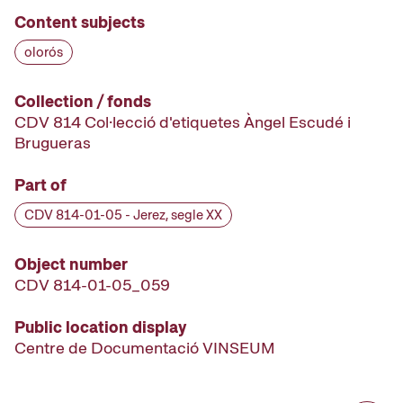
Content subjects
olorós
Collection / fonds
CDV 814 Col·lecció d'etiquetes Àngel Escudé i
Brugueras
Part of
CDV 814-01-05 - Jerez, segle XX
Object number
CDV 814-01-05_059
Public location display
Centre de Documentació VINSEUM