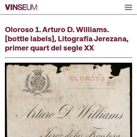
Go to content
Oloroso 1. Arturo D. Williams.
[bottle labels], Litografía Jerezana,
primer quart del segle XX