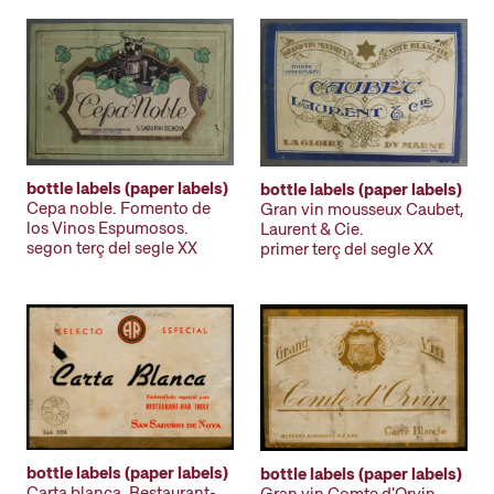
bottle labels (paper labels)
bottle labels (paper labels)
Cepa noble. Fomento de
Gran vin mousseux Caubet,
los Vinos Espumosos.
Laurent & Cie.
segon terç del segle XX
primer terç del segle XX
bottle labels (paper labels)
bottle labels (paper labels)
Carta blanca. Restaurant-
Gran vin Comte d'Orvin.