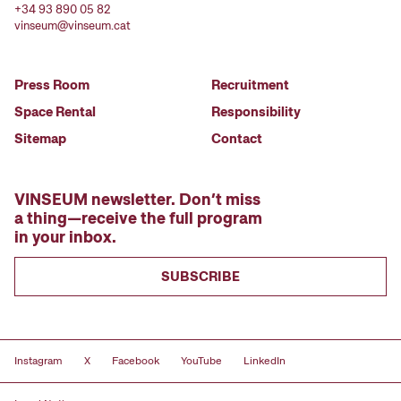
+34 93 890 05 82
vinseum@vinseum.cat
Press Room
Recruitment
Space Rental
Responsibility
Sitemap
Contact
VINSEUM newsletter. Don’t miss
a thing—receive the full program
in your inbox.
SUBSCRIBE
Instagram
X
Facebook
YouTube
LinkedIn