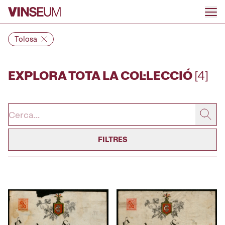
Anar al contingut
Tolosa
EXPLORA TOTA LA COL·LECCIÓ
[4]
FILTRES