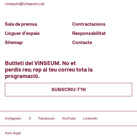
vinseum@vinseum.cat
Sala de premsa
Contractacions
Lloguer d'espais
Responsabilitat
Sitemap
Contacte
Butlletí del VINSEUM. No et
perdis res; rep al teu correu tota la
programació.
SUBSCRIU-T'HI
Instagram
X
Facebook
YouTube
LinkedIn
Avís legal