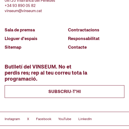
08720 Vilafranca del Penedès
+34 93 890 05 82
vinseum@vinseum.cat
Sala de premsa
Contractacions
Lloguer d'espais
Responsabilitat
Sitemap
Contacte
Butlletí del VINSEUM. No et
perdis res; rep al teu correu tota la
programació.
SUBSCRIU-T'HI
Instagram
X
Facebook
YouTube
LinkedIn