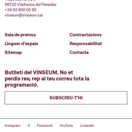
08720 Vilafranca del Penedès
+34 93 890 05 82
vinseum@vinseum.cat
Sala de premsa
Contractacions
Lloguer d'espais
Responsabilitat
Sitemap
Contacte
Butlletí del VINSEUM. No et
perdis res; rep al teu correu tota la
programació.
SUBSCRIU-T'HI
Instagram
X
Facebook
YouTube
LinkedIn