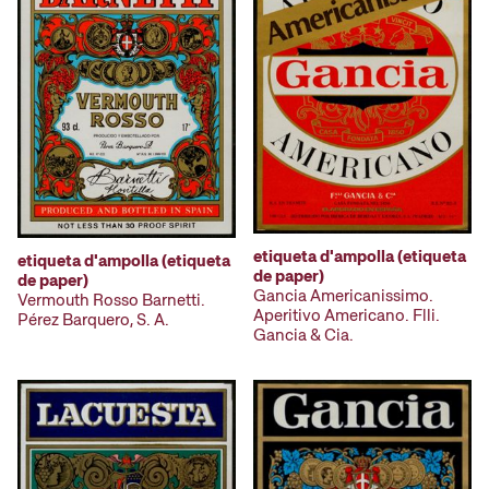
etiqueta d'ampolla (etiqueta
etiqueta d'ampolla (etiqueta
de paper)
de paper)
Gancia Americanissimo.
Vermouth Rosso Barnetti.
Aperitivo Americano. Flli.
Pérez Barquero, S. A.
Gancia & Cia.