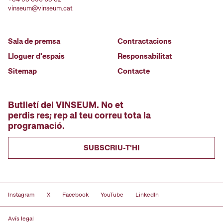
vinseum@vinseum.cat
Sala de premsa
Contractacions
Lloguer d'espais
Responsabilitat
Sitemap
Contacte
Butlletí del VINSEUM. No et
perdis res; rep al teu correu tota la
programació.
SUBSCRIU-T'HI
Instagram
X
Facebook
YouTube
LinkedIn
Avís legal