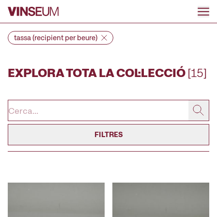
Anar al contingut
tassa (recipient per beure)
EXPLORA TOTA LA COL·LECCIÓ
[15]
FILTRES