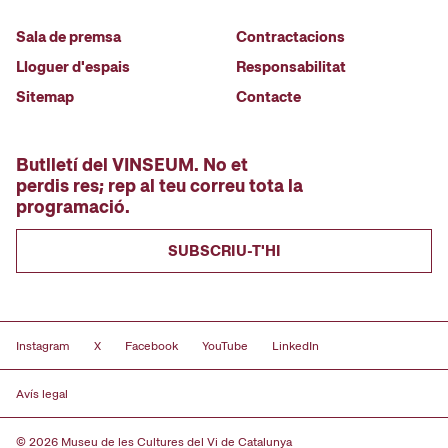
Sala de premsa
Contractacions
Lloguer d'espais
Responsabilitat
Sitemap
Contacte
Butlletí del VINSEUM. No et
perdis res; rep al teu correu tota la
programació.
SUBSCRIU-T'HI
Instagram
X
Facebook
YouTube
LinkedIn
Avís legal
© 2026 Museu de les Cultures del Vi de Catalunya