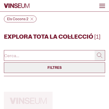
Anar al contingut
Els Cocons 2
EXPLORA TOTA LA COL·LECCIÓ
[1]
FILTRES