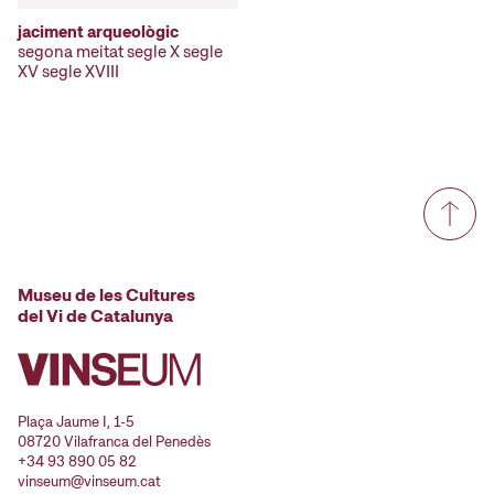
jaciment arqueològic
segona meitat segle X segle
XV segle XVIII
Museu de les Cultures
del Vi de Catalunya
Plaça Jaume I, 1-5
08720 Vilafranca del Penedès
+34 93 890 05 82
vinseum@vinseum.cat