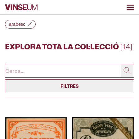
Anar al contingut
arabesc
EXPLORA TOTA LA COL·LECCIÓ
[14]
FILTRES