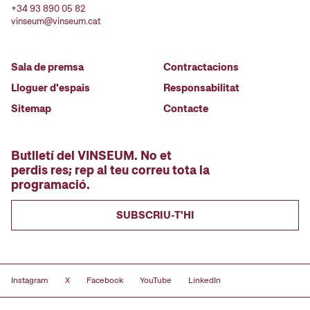
+34 93 890 05 82
vinseum@vinseum.cat
Sala de premsa
Contractacions
Lloguer d'espais
Responsabilitat
Sitemap
Contacte
Butlletí del VINSEUM. No et
perdis res; rep al teu correu tota la
programació.
SUBSCRIU-T'HI
Instagram
X
Facebook
YouTube
LinkedIn