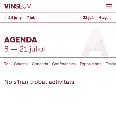
Anar al contingut
24 juny — 7 jul.
22 jul. — 4 ag.
AGENDA
8 — 21 juliol
Tot
Cinema
Concerts
Conferències
Exposicions
Festiv
No s'han trobat activitats