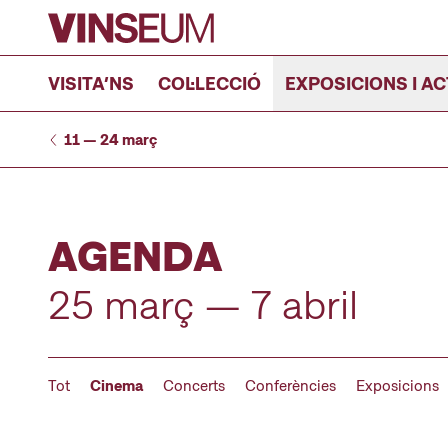
Anar al contingut
VISITA’NS
COL·LECCIÓ
EXPOSICIONS I AC
11 — 24 març
AGENDA
25 març — 7 abril
Tot
Cinema
Concerts
Conferències
Exposicions