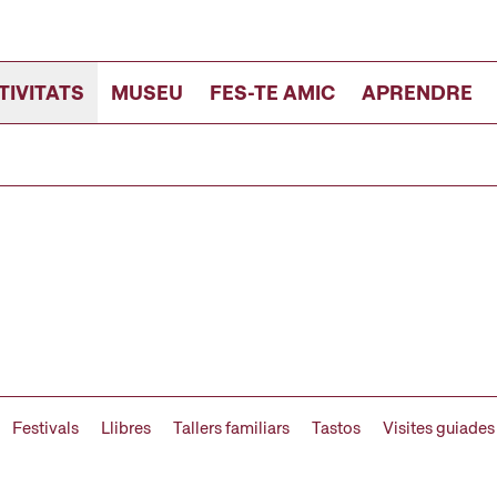
TIVITATS
MUSEU
FES-TE AMIC
APRENDRE
Festivals
Llibres
Tallers familiars
Tastos
Visites guiades