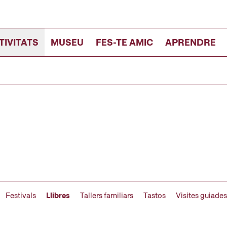
TIVITATS
MUSEU
FES-TE AMIC
APRENDRE
Festivals
Llibres
Tallers familiars
Tastos
Visites guiades