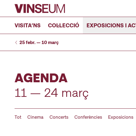
Anar al contingut
VISITA’NS
COL·LECCIÓ
EXPOSICIONS I AC
25 febr. — 10 març
AGENDA
11 — 24 març
Tot
Cinema
Concerts
Conferències
Exposicions