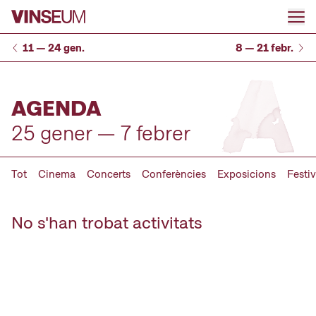
Anar al contingut
11 — 24 gen.
8 — 21 febr.
AGENDA
25 gener — 7 febrer
Tot
Cinema
Concerts
Conferències
Exposicions
Festiv
No s'han trobat activitats