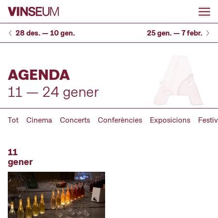
Anar al contingut
28 des. — 10 gen.
25 gen. — 7 febr.
AGENDA
11 — 24 gener
Tot
Cinema
Concerts
Conferències
Exposicions
Festiv
11
gener