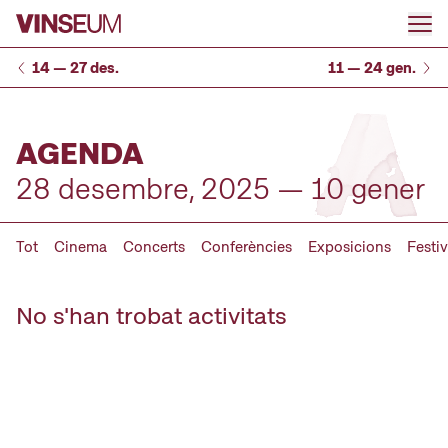
Anar al contingut
14 — 27 des.
11 — 24 gen.
AGENDA
28 desembre, 2025 — 10 gener
Tot
Cinema
Concerts
Conferències
Exposicions
Festiv
No s'han trobat activitats