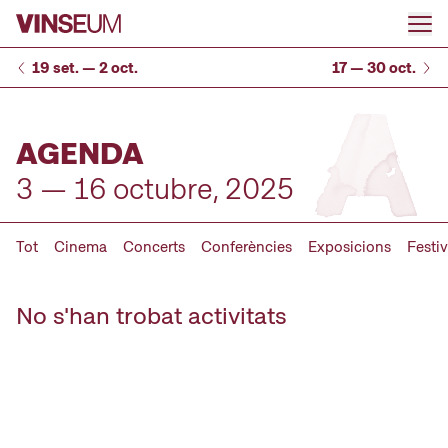
Anar al contingut
19 set. — 2 oct.
17 — 30 oct.
AGENDA
3 — 16 octubre, 2025
Tot
Cinema
Concerts
Conferències
Exposicions
Festiv
No s'han trobat activitats