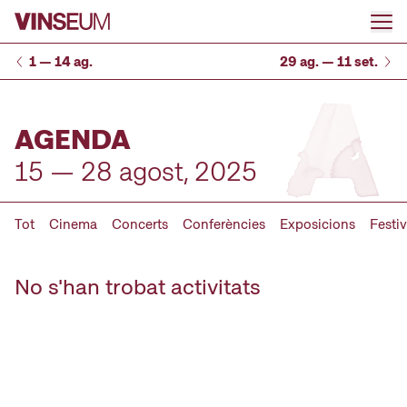
Anar al contingut
1 — 14 ag.
29 ag. — 11 set.
AGENDA
15 — 28 agost, 2025
Tot
Cinema
Concerts
Conferències
Exposicions
Festiv
No s'han trobat activitats