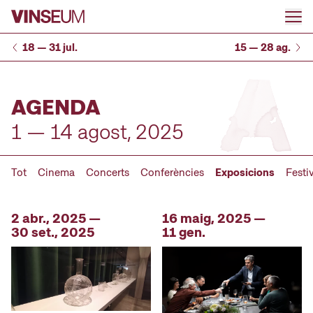
Anar al contingut
18 — 31 jul.
15 — 28 ag.
AGENDA
1 — 14 agost, 2025
Tot
Cinema
Concerts
Conferències
Exposicions
Festi
2 abr., 2025 —
16 maig, 2025 —
30 set., 2025
11 gen.