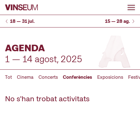
Anar al contingut
18 — 31 jul.
15 — 28 ag.
AGENDA
1 — 14 agost, 2025
Tot
Cinema
Concerts
Conferències
Exposicions
Festi
No s'han trobat activitats