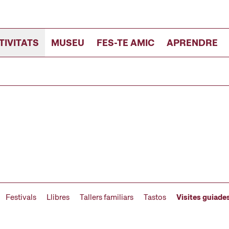
TIVITATS
MUSEU
FES-TE AMIC
APRENDRE
Festivals
Llibres
Tallers familiars
Tastos
Visites guiade