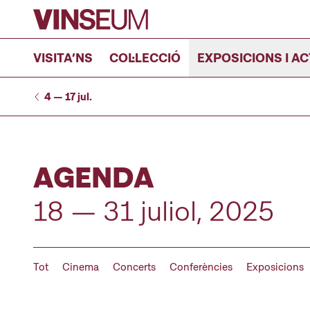
Anar al contingut
VISITA’NS
COL·LECCIÓ
EXPOSICIONS I AC
4 — 17 jul.
AGENDA
18 — 31 juliol, 2025
Tot
Cinema
Concerts
Conferències
Exposicions