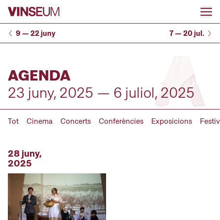
Anar al contingut
9 — 22 juny
7 — 20 jul.
AGENDA
23 juny, 2025 — 6 juliol, 2025
Tot
Cinema
Concerts
Conferències
Exposicions
Festiv
28 juny,
2025