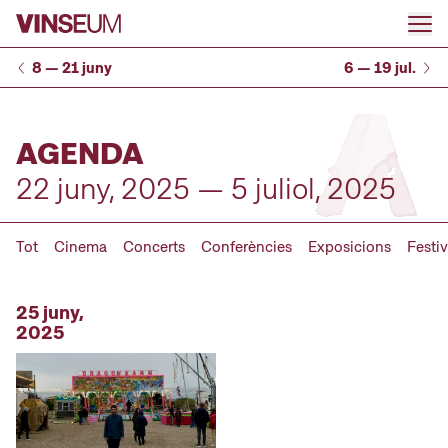
Anar al contingut
8 — 21 juny
6 — 19 jul.
AGENDA
22 juny, 2025 — 5 juliol, 2025
Tot
Cinema
Concerts
Conferències
Exposicions
Festiv
25 juny,
2025