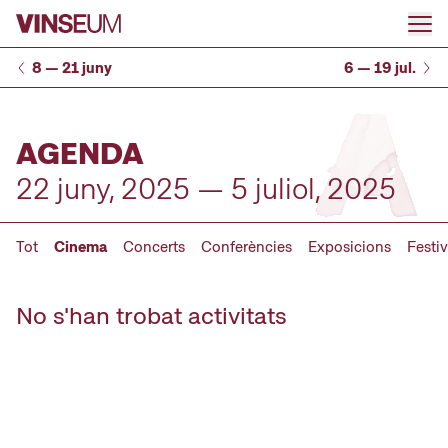
Anar al contingut
8 — 21 juny
6 — 19 jul.
AGENDA
22 juny, 2025 — 5 juliol, 2025
Tot
Cinema
Concerts
Conferències
Exposicions
Festiv
No s'han trobat activitats