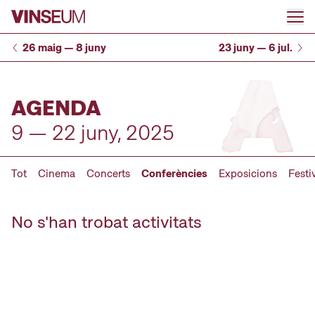
Anar al contingut
26 maig — 8 juny
23 juny — 6 jul.
AGENDA
9 — 22 juny, 2025
Tot
Cinema
Concerts
Conferències
Exposicions
Festi
No s'han trobat activitats