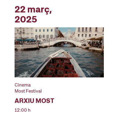
22 març,
2025
Cinema
Most Festival
ARXIU MOST
12:00 h