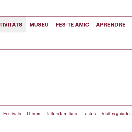
TIVITATS
MUSEU
FES-TE AMIC
APRENDRE
Festivals
Llibres
Tallers familiars
Tastos
Visites guiades