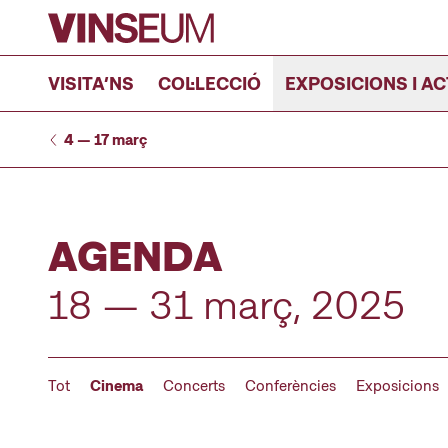
Anar al contingut
VISITA’NS
COL·LECCIÓ
EXPOSICIONS I AC
4 — 17 març
AGENDA
18 — 31 març, 2025
Tot
Cinema
Concerts
Conferències
Exposicions