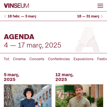
Anar al contingut
18 febr. — 3 març
18 — 31 març
AGENDA
4 — 17 març, 2025
Tot
Cinema
Concerts
Conferències
Exposicions
Festiv
5 març,
12 març,
2025
2025