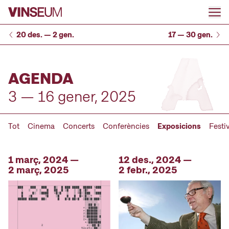
Anar al contingut
20 des. — 2 gen.
17 — 30 gen.
AGENDA
3 — 16 gener, 2025
Tot
Cinema
Concerts
Conferències
Exposicions
Festi
1 març, 2024 —
12 des., 2024 —
2 març, 2025
2 febr., 2025